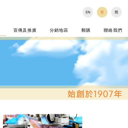
EN
繁
简
證
宣傳及推廣
分銷地區
郵購
聯絡我們