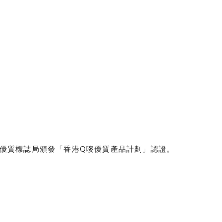
香港優質標誌局頒發「香港Q嘜優質產品計劃」認證。