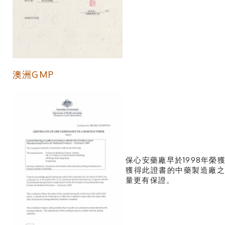
澳洲GMP
保心安藥廠早於1998年
獲得此證書的中藥製造廠
量更有保證。