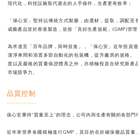
現代化，科技設施取代過去的人手操作，生產更有效率；
「保心安」堅持以傳統方式製藥，由選材，提取，調配至
成藥產品皆於香港製造，並按「良好生產規範」(GMP)管
為求達至「百年品牌，與時並進」，「保心安」近年投資過
潔淨車間和添置多部自動化的包裝機，提升廠房的規格。
度以及嚴格的質量保證體系之外，亦積極投資在研究新產
市場競爭力。
品質控制
保心安秉持“質量至上”的理念，公司內與生產有關的各部門
近年來世界各國積極進行GMP，其目的在於確保藥品質量