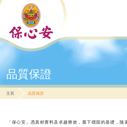
品質保證
主頁
品質保證
「保心安」憑真材實料及卓越療效，奠下穩固的基礎，隨