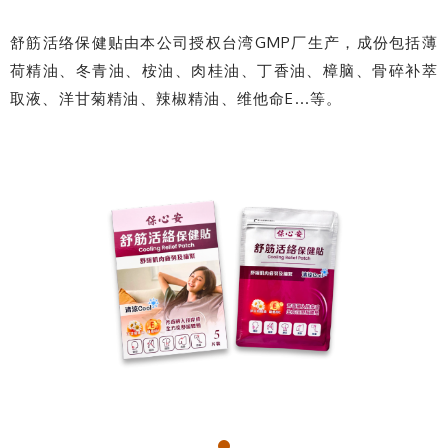
舒筋活络保健贴由本公司授权台湾GMP厂生产，成份包括薄
荷精油、冬青油、桉油、肉桂油、丁香油、樟脑、骨碎补萃
取液、洋甘菊精油、辣椒精油、维他命E...等。