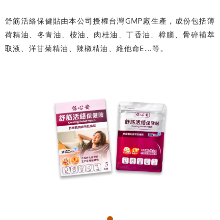
舒筋活絡保健貼由本公司授權台灣GMP廠生產，成份包括薄
荷精油、冬青油、桉油、肉桂油、丁香油、樟腦、骨碎補萃
取液、洋甘菊精油、辣椒精油、維他命E...等。