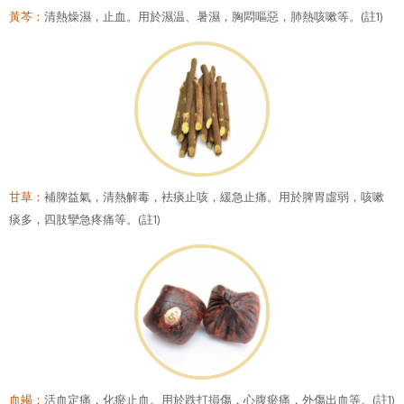
黃芩：
清熱燥濕，止血。用於濕温、暑濕，胸悶嘔惡，肺熱咳嗽等。(註1)
甘草：
補脾益氣，清熱解毒，袪痰止咳，緩急止痛。用於脾胃虛弱，咳嗽
痰多，四肢攣急疼痛等。(註1)
血竭：
活血定痛，化瘀止血。用於跌打損傷，心腹瘀痛，外傷出血等。(註1)