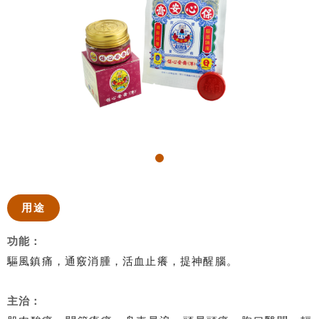
用途
功能：
驅風鎮痛，通竅消腫，活血止癢，提神醒腦。
主治：