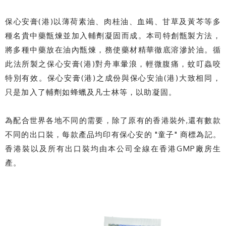
保心安膏(港)以薄荷素油、肉桂油、血竭、甘草及黃芩等多
種名貴中藥甑煉並加入輔劑凝固而成。本司特創甑製方法，
將多種中藥放在油內甑煉，務使藥材精華徹底溶滲於油。循
此法所製之保心安膏(港)對舟車暈浪，輕微腹痛，蚊叮蟲咬
特別有效。保心安膏(港)之成份與保心安油(港)大致相同，
只是加入了輔劑如蜂蠟及凡士林等，以助凝固。
為配合世界各地不同的需要，除了原有的香港裝外,還有數款
不同的出口裝，每款產品均印有保心安的 "童子" 商標為記。
香港裝以及所有出口裝均由本公司全線在香港GMP廠房生
產。