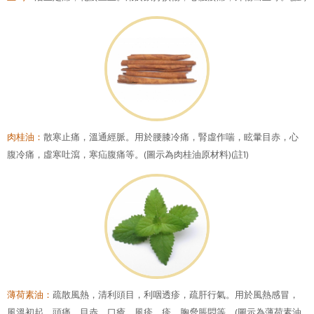
肉桂油：
散寒止痛，溫通經脈。用於腰膝冷痛，腎虛作喘，眩暈目赤，心
腹冷痛，虛寒吐瀉，寒疝腹痛等。(圖示為肉桂油原材料)(註1)
薄荷素油：
疏散風熱，清利頭目，利咽透疹，疏肝行氣。用於風熱感冒，
風溫初起，頭痛，目赤，口瘡，風疹，疹，胸脅脹悶等。(圖示為薄荷素油