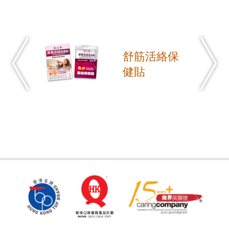
舒筋活絡保
健貼