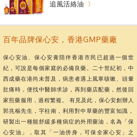
追風活絡油
百年品牌保心安，香港GMP藥廠
保心安油、保心安膏陪伴香港市民已超過一個世
紀，可說是每個家庭的必備良藥。二十世紀初，中
西成藥在港尚未普及，病患者遇上風寒咳嗽、頭暈
肚痛時，便找中醫師求診，再到藥店配藥，然後回
家煎藥服用，過程繁複。 有見及此，保心安創辦人
郭兆樞先生，字柱南，利用對中草藥的豐富知識，
研製出一種能舒緩多種病症的外用藥油，名為「保
心安油」，取其「一油傍身，可保全家心安」之