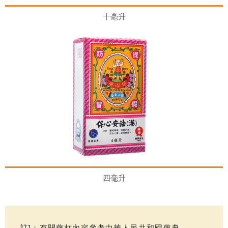
十毫升
四毫升
註1：有關藥材內容參考中華人民共和國藥典