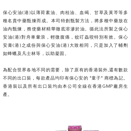
保心安油(港)以薄荷素油、肉桂油、血竭、甘草及黃芩等多
種名貴中藥甑煉而成。本司特創甑製方法，將多種中藥放在
油內甑煉，務使藥材精華徹底溶滲於油。循此法所製之保心
安油(港)對舟車暈浪，輕微腹痛，蚊叮蟲咬特別有效。保心
安膏(港)之成份與保心安油(港)大致相同，只是加入了輔劑
如蜂蠟及凡士林等，以助凝固。
為配合世界各地不同的需要，除了原有的香港裝外,還有數款
不同的出口裝，每款產品均印有保心安的 "童子" 商標為記。
香港裝以及所有出口裝均由本公司全線在香港GMP廠房生
產。