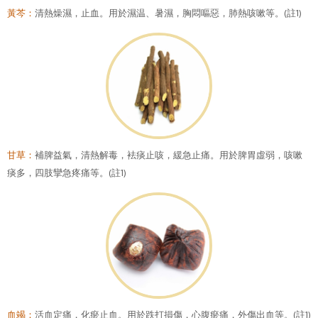
黃芩：
清熱燥濕，止血。用於濕温、暑濕，胸悶嘔惡，肺熱咳嗽等。(註1)
甘草：
補脾益氣，清熱解毒，袪痰止咳，緩急止痛。用於脾胃虛弱，咳嗽
痰多，四肢攣急疼痛等。(註1)
血竭：
活血定痛，化瘀止血。用於跌打損傷，心腹瘀痛，外傷出血等。(註1)