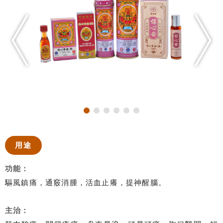
用途
功能：
驅風鎮痛，通竅消腫，活血止癢，提神醒腦。
主治：