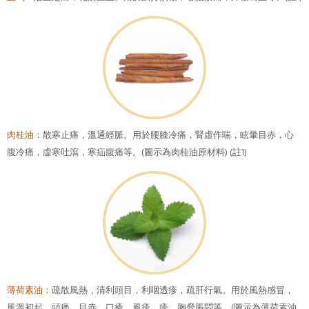
肉桂油：
散寒止痛，溫通經脈。用於腰膝冷痛，腎虛作喘，眩暈目赤，心
腹冷痛，虛寒吐瀉，寒疝腹痛等。(圖示為肉桂油原材料) (註1)
薄荷素油：
疏散風熱，清利頭目，利咽透疹，疏肝行氣。用於風熱感冒，
風溫初起，頭痛，目赤，口瘡，風疹，疹，胸脅脹悶等。(圖示為薄荷素油