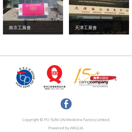
南京工展會
天津工展會
Copyright ©
PO SUM ON Medicine Factory Limited.
Powered by
ANGLIA.